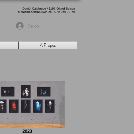
Daniel Calabrese / 1196 Gland Suisse
d.calabrese@bluewin.ch
/ 079 250 73 70
Se connecter
À Propos
2023