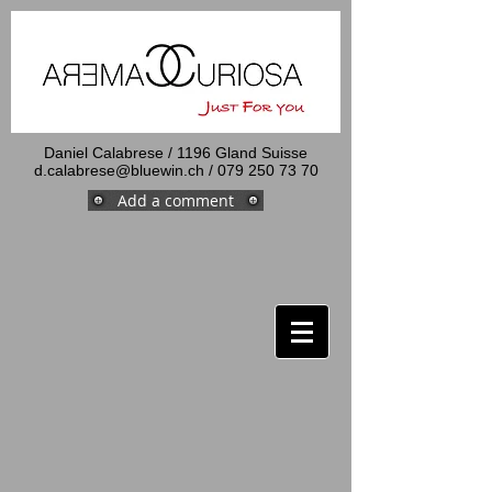
Daniel Calabrese / 1196 Gland Suisse
d.calabrese@bluewin.ch
/ 079 250 73 70
Add a comment