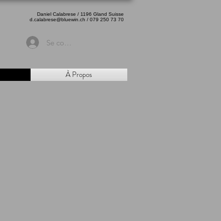
Daniel Calabrese / 1196 Gland Suisse
d.calabrese@bluewin.ch
/ 079 250 73 70
Se connecter
À Propos